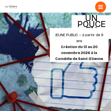
Aller
au
contenu
UN
POUCE
EN
CAVALE
JEUNE PUBLIC – à partir de 9
ans
Création du 13 au 20
novembre 2026 à la
Comédie de Saint-Etienne